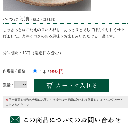
べったら漬
（税込・送料別）
しゃきっと歯ごたえの良い大根を、あっさりとそしてほんのり甘く仕上
げました。奥深くコクのある風味をお楽しみいただける一品です。
間：
（製造日を含む）
賞味期
15日
993円
内容量 / 価格
１本 /
数量：
※
同一商品を複数の先様にお届けする場合は一箇所に送られる個数をショッピングカート
にお入れください。