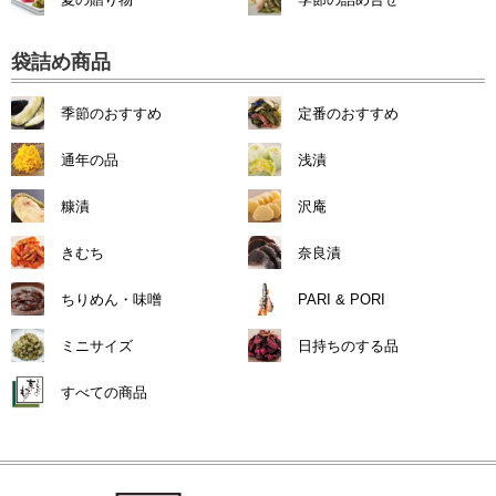
袋詰め商品
季節のおすすめ
定番のおすすめ
通年の品
浅漬
糠漬
沢庵
きむち
奈良漬
ちりめん・味噌
PARI & PORI
ミニサイズ
日持ちのする品
すべての商品