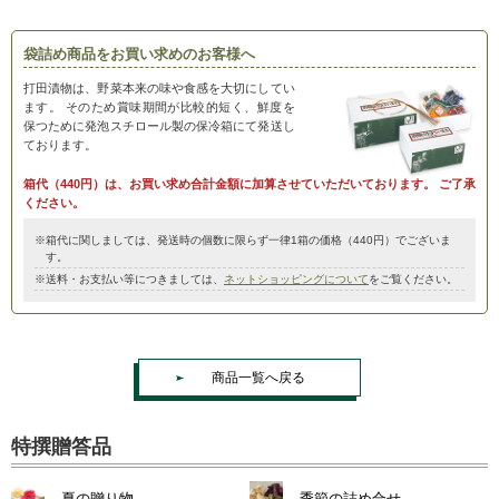
袋詰め商品をお買い求めのお客様へ
打田漬物は、野菜本来の味や食感を大切にしてい
ます。
そのため賞味期間が比較的短く、鮮度を
保つために発泡スチロール製の保冷箱にて発送し
ております。
箱代（440円）は、お買い求め合計金額に加算させていただいております。
ご了承
ください。
※箱代に関しましては、発送時の個数に限らず一律1箱の価格（440円）でございま
す。
※送料・お支払い等につきましては、
ネットショッピングについて
をご覧ください。
商品一覧へ戻る
特撰贈答品
夏の贈り物
季節の詰め合せ