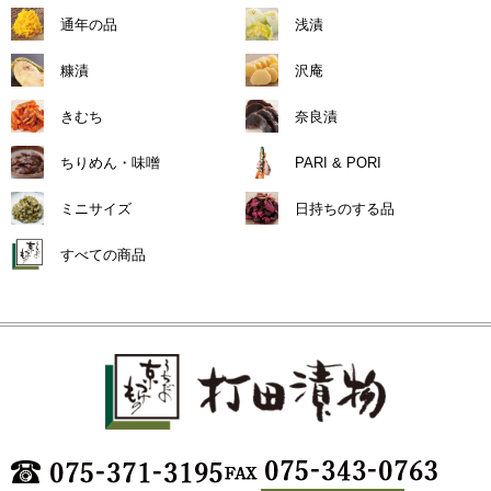
通年の品
浅漬
糠漬
沢庵
きむち
奈良漬
ちりめん・味噌
PARI & PORI
ミニサイズ
日持ちのする品
すべての商品