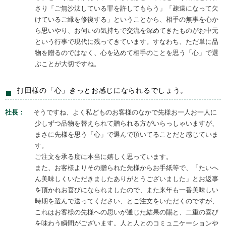
さり「ご無沙汰している罪を許してもらう」「疎遠になって欠
けているご縁を修復する」ということから、相手の無事を心か
ら思いやり、お伺いの気持ちで交流を深めてきたものがお中元
という行事で現代に残ってきています。すなわち、ただ単に品
物を贈るのではなく、心を込めて相手のことを思う「心」で選
ぶことが大切ですね。
打田様の「心」きっとお感じになられるでしょう。
社長：
そうですね、よく私どものお客様のなかで先様お一人お一人に
少しずつ品物を替えられて贈られる方がいらっしゃいますが、
まさに先様を思う「心」で選んで頂いてることだと感じていま
す。
ご注文を承る度に本当に嬉しく思っています。
また、お客様よりその贈られた先様からお手紙等で、「たいへ
ん美味しくいただきましたありがとうございました」とお返事
を頂かれお喜びになられましたので、また来年も一番美味しい
時期を選んで送ってください、とご注文をいただくのですが、
これはお客様の先様への思いが通じた結果の賜と、二重の喜び
を味わう瞬間がございます。人と人とのコミュニケーションや