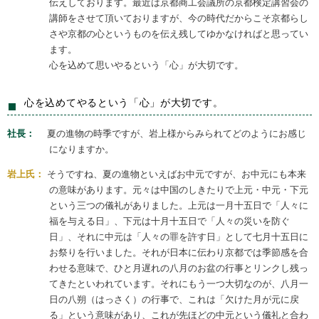
伝えしております。最近は京都商工会議所の京都検定講習会の
講師をさせて頂いておりますが、今の時代だからこそ京都らし
さや京都の心というものを伝え残してゆかなければと思ってい
ます。
心を込めて思いやるという「心」が大切です。
心を込めてやるという「心」が大切です。
社長：
夏の進物の時季ですが、岩上様からみられてどのようにお感じ
になりますか。
岩上氏：
そうですね、夏の進物といえばお中元ですが、お中元にも本来
の意味があります。元々は中国のしきたりで上元・中元・下元
という三つの儀礼がありました。上元は一月十五日で「人々に
福を与える日」、下元は十月十五日で「人々の災いを防ぐ
日」、それに中元は「人々の罪を許す日」として七月十五日に
お祭りを行いました。それが日本に伝わり京都では季節感を合
わせる意味で、ひと月遅れの八月のお盆の行事とリンクし残っ
てきたといわれています。それにもう一つ大切なのが、八月一
日の八朔（はっさく）の行事で、これは「欠けた月が元に戻
る」という意味があり、これが先ほどの中元という儀礼と合わ