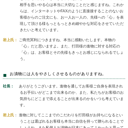
相手を思いやる心は本当に大切なことだと感じますね。これか
らは、インターネットやFAXのように直接接することのないお
客様からのご注文にも、お一人お一人の、先様への「心」を表
現して頂ける様もっともっときめ細やかな対応をさせていただ
きたいと考えています。
岩上氏：
ご商売冥利につきますね、本当に感動いたします。本物の
「心」だと思いますよ。また、打田様の進物に対する対応の
「心」は、お客様とその先様もきっとお感じになられるでしょ
う。
お漬物には人をやさしくさせるものがありますね。
社長：
ありがとうございます。進物を通してお客様ご自身を表現され
るお手伝いがどこまで出来るのか、また、私たちがお客様のお
気持ちにどこまで添えることが出来るのかをいつも考えていま
す。
岩上氏
： 進物に対してここまでのこだわりを打田様がお持ちになるとい
うことは選ばれるお客様も本当に自信を持って贈られることで
しょうね。また私個人お漬物が日本にあってよかったと思って