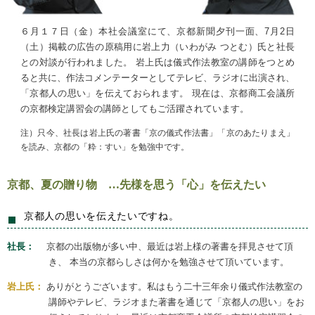
６月１７日（金）本社会議室にて、京都新聞夕刊一面、7月2日
（土）掲載の広告の原稿用に岩上力（いわがみ つとむ）氏と社長
との対談が行われました。 岩上氏は儀式作法教室の講師をつとめ
ると共に、作法コメンテーターとしてテレビ、ラジオに出演され、
「京都人の思い」を伝えておられます。 現在は、京都商工会議所
の京都検定講習会の講師としてもご活躍されています。
注）只今、社長は岩上氏の著書「京の儀式作法書」「京のあたりまえ」
を読み、京都の「粋：すい」を勉強中です。
京都、夏の贈り物 …先様を思う「心」を伝えたい
京都人の思いを伝えたいですね。
社長：
京都の出版物が多い中、最近は岩上様の著書を拝見させて頂
き、 本当の京都らしさは何かを勉強させて頂いています。
岩上氏：
ありがとうございます。私はもう二十三年余り儀式作法教室の
講師やテレビ、ラジオまた著書を通じて「京都人の思い」をお