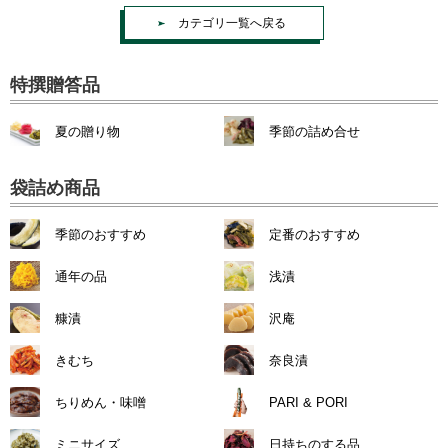
カテゴリ一覧へ戻る
特撰贈答品
夏の贈り物
季節の詰め合せ
袋詰め商品
季節のおすすめ
定番のおすすめ
通年の品
浅漬
糠漬
沢庵
きむち
奈良漬
ちりめん・味噌
PARI & PORI
ミニサイズ
日持ちのする品