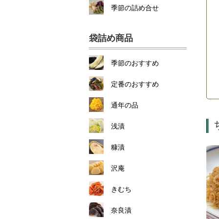
季節の詰め合せ
袋詰め商品
季節のおすすめ
定番のおすすめ
通年の品
浅漬
糠漬
沢庵
きむち
奈良漬