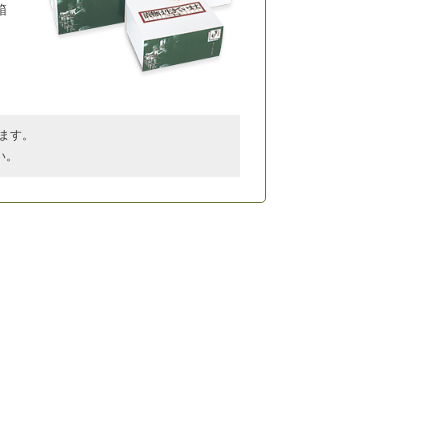
箱
ます。
い。