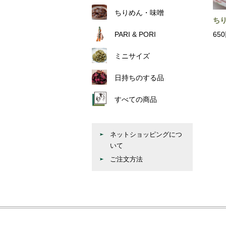
ちりめん・味噌
ち
PARI & PORI
65
ミニサイズ
日持ちのする品
すべての商品
ネットショッピングにつ
いて
ご注文方法