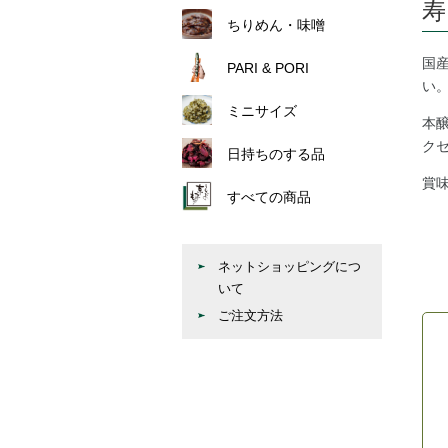
寿
ちりめん・味噌
国
PARI & PORI
い
ミニサイズ
本
ク
日持ちのする品
賞
すべての商品
ネットショッピングにつ
いて
ご注文方法