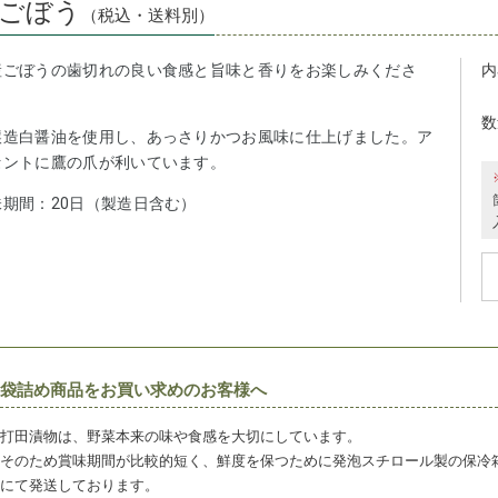
ごぼう
（税込・送料別）
産ごぼうの歯切れの良い食感と旨味と香りをお楽しみくださ
内
。
数
醸造白醤油を使用し、あっさりかつお風味に仕上げました。ア
セントに鷹の爪が利いています。
味期間：20日（製造日含む）
袋詰め商品をお買い求めのお客様へ
打田漬物は、野菜本来の味や食感を大切にしています。
そのため賞味期間が比較的短く、鮮度を保つために発泡スチロール製の保冷
にて発送しております。