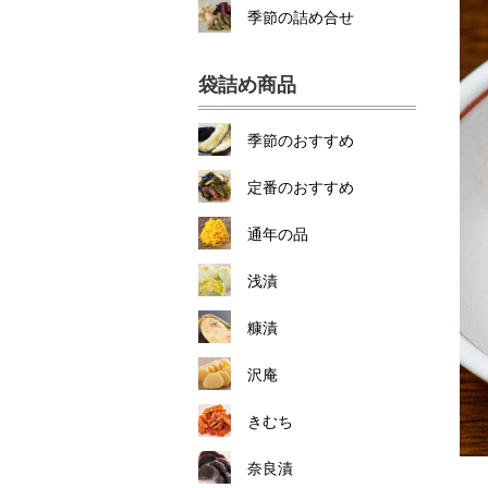
季節の詰め合せ
袋詰め商品
季節のおすすめ
定番のおすすめ
通年の品
浅漬
糠漬
沢庵
きむち
奈良漬