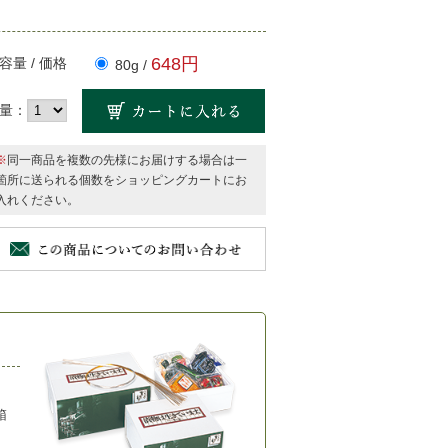
648円
容量 / 価格
80g /
量：
※
同一商品を複数の先様にお届けする場合は一
箇所に送られる個数をショッピングカートにお
入れください。
箱