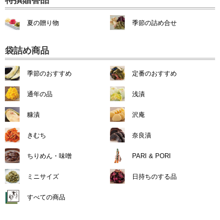
夏の贈り物
季節の詰め合せ
袋詰め商品
季節のおすすめ
定番のおすすめ
通年の品
浅漬
糠漬
沢庵
きむち
奈良漬
ちりめん・味噌
PARI & PORI
ミニサイズ
日持ちのする品
すべての商品