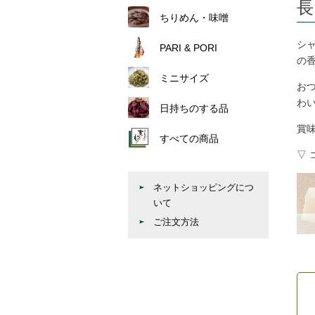
長
ちりめん・味噌
シ
PARI & PORI
の
ミニサイズ
お
わ
日持ちのする品
賞
すべての商品
▽ 
ネットショッピングにつ
いて
ご注文方法