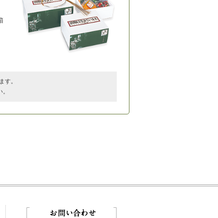
箱
ます。
い。