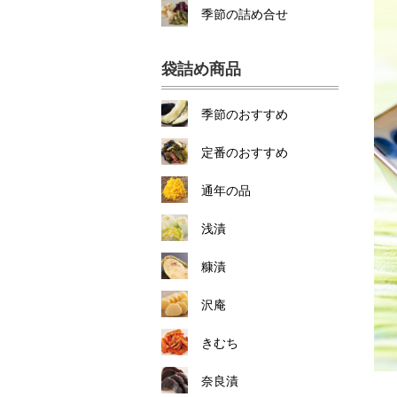
季節の詰め合せ
袋詰め商品
季節のおすすめ
定番のおすすめ
通年の品
浅漬
糠漬
沢庵
きむち
奈良漬