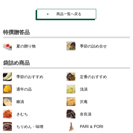
商品一覧へ戻る
特撰贈答品
夏の贈り物
季節の詰め合せ
袋詰め商品
季節のおすすめ
定番のおすすめ
通年の品
浅漬
糠漬
沢庵
きむち
奈良漬
ちりめん・味噌
PARI & PORI