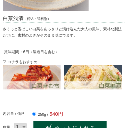
白菜浅漬
（税込・送料別）
さくっと香ばしい白菜をあっさりと漬け込んだ大人の風味。素朴な製法
だけに、素材のよさがそのまま味にでます。
間：6
賞味期
日（製造日を含む）
▽ コチラもおすすめ
540円
内容量 / 価格
250g /
数量：