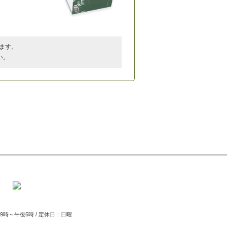
ます。
い。
時～午後6時 / 定休日：日曜