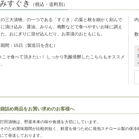
みすぐき
（税込・送料別）
京の三大漬物」の一つである「すぐき」の葉と根を細かく刻んで
内
らに漬け込み、醤油、みりん、梅酢などで食べやすいお味に調え
した。おにぎりに混ぜ込んだり、お茶漬のおともにも。
数
味期
間：15
日（製造日を含む）
 今こそ食べて頂きたい！ しっかり乳酸発酵したこちらもオススメ
す。
袋詰め商品をお買い求めのお客様へ
打田漬物は、野菜本来の味や食感を大切にしています。
そのため賞味期間が比較的短く、鮮度を保つために発泡スチロール製の保冷
にて発送しております。