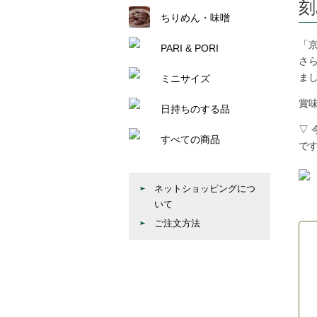
刻
ちりめん・味噌
「
PARI & PORI
さ
ま
ミニサイズ
賞
日持ちのする品
▽
すべての商品
で
ネットショッピングにつ
いて
ご注文方法