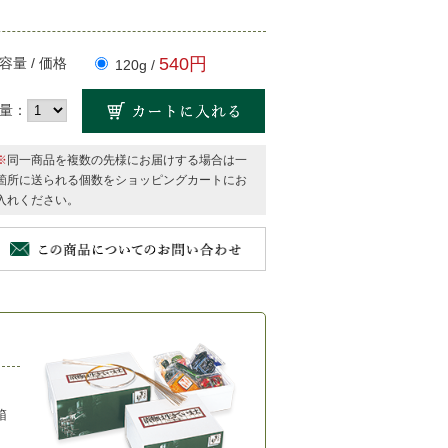
540円
容量 / 価格
120g /
量：
※
同一商品を複数の先様にお届けする場合は一
箇所に送られる個数をショッピングカートにお
入れください。
箱