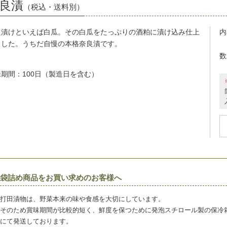
良漬
（税込・送料別）
良漬けといえば白瓜。その白瓜をたっぷりの酒粕に漬け込み仕上
内
ました。うちだ自慢の本格奈良漬です。
数
味期
間
：100日
（製造日を含む）
袋詰め商品をお買い求めのお客様へ
打田漬物は、野菜本来の味や食感を大切にしています。
そのため賞味期間が比較的短く、鮮度を保つために発泡スチロール製の保冷
にて発送しております。