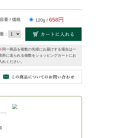
658円
容量 / 価格
120g /
量：
※
同一商品を複数の先様にお届けする場合は一
箇所に送られる個数をショッピングカートにお
入れください。
箱