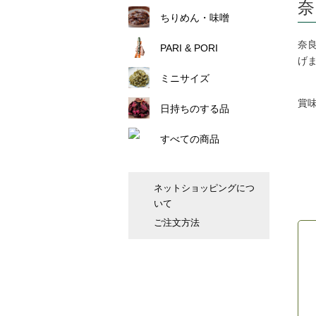
奈
ちりめん・味噌
奈
PARI & PORI
げ
ミニサイズ
賞
日持ちのする品
すべての商品
ネットショッピングにつ
いて
ご注文方法