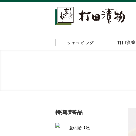
特撰贈答品
夏の贈り物