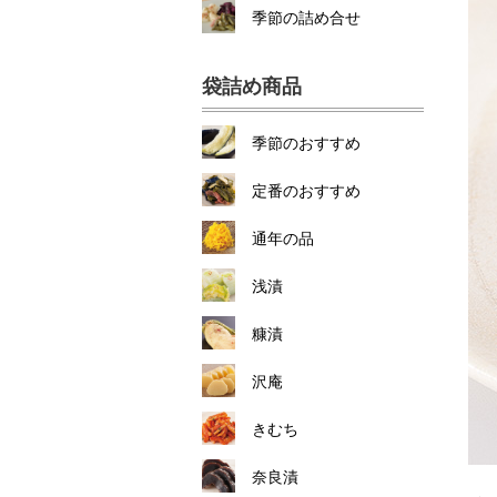
季節の詰め合せ
袋詰め商品
季節のおすすめ
定番のおすすめ
通年の品
浅漬
糠漬
沢庵
きむち
奈良漬