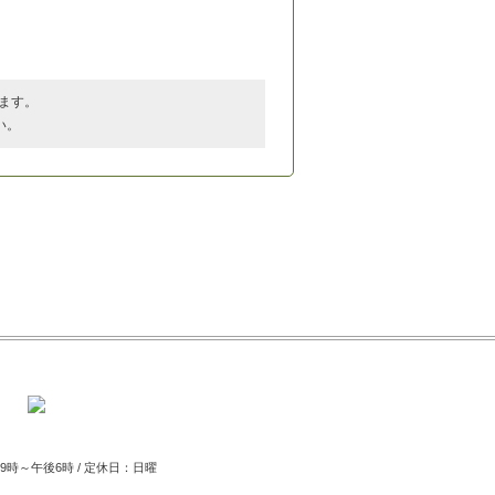
ます。
い。
時～午後6時 / 定休日：日曜