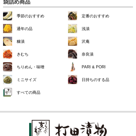
袋詰め商品
季節のおすすめ
定番のおすすめ
通年の品
浅漬
糠漬
沢庵
きむち
奈良漬
ちりめん・味噌
PARI & PORI
ミニサイズ
日持ちのする品
すべての商品