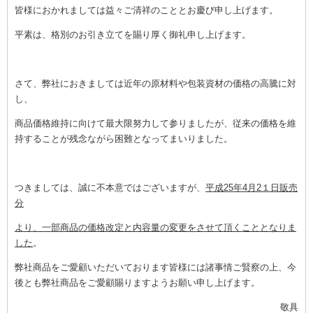
皆様におかれましては益々ご清祥のこととお慶び申し上げます。
平素は、格別のお引き立てを賜り厚く御礼申し上げます。
さて、弊社におきましては
近年の原材料や
包装資材の価格の高騰に対
し、
商品価格維持に向けて最大限努力して参りましたが、従来の価格を維
持することが残念ながら困難となってまいりました。
つきましては、誠に不本意ではございますが、
平成
25
年
4
月
2
１日販売
分
より、一部商品の価格改定と内容量の変更をさせて頂くこととなりま
した
。
弊社商品をご愛顧いただいております皆様には諸事情ご賢察の上、今
後とも弊社商品をご愛顧賜りますようお願い申し上げます。
敬具