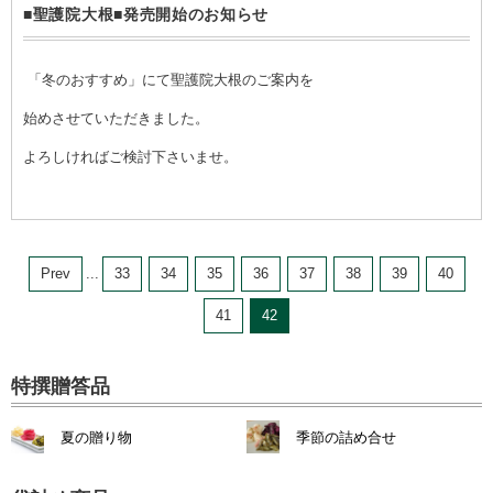
■聖護院大根■発売開始のお知らせ
「冬のおすすめ」にて聖護院大根のご案内を
始めさせていただきました。
よろしければご検討下さいませ。
Prev
...
33
34
35
36
37
38
39
40
41
42
特撰贈答品
夏の贈り物
季節の詰め合せ