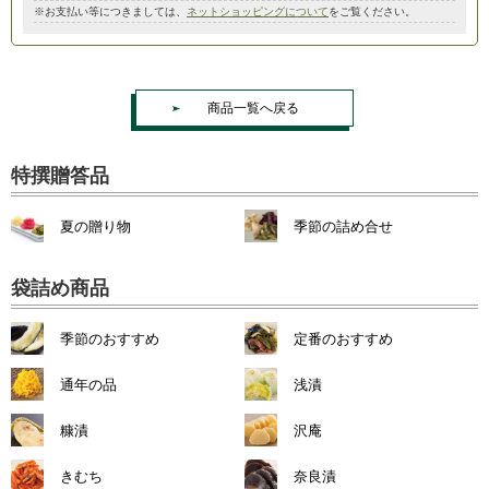
※お支払い等につきましては、
ネットショッピングについて
をご覧ください。
商品一覧へ戻る
特撰贈答品
夏の贈り物
季節の詰め合せ
袋詰め商品
季節のおすすめ
定番のおすすめ
通年の品
浅漬
糠漬
沢庵
きむち
奈良漬