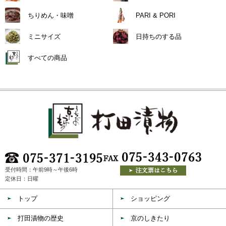
ちりめん・味噌
PARI & PORI
ミニサイズ
日持ちのする品
すべての商品
受付時間：午前9時～午後6時
定休日：日曜
トップ
ショッピング
打田漬物の歴史
京のしきたり