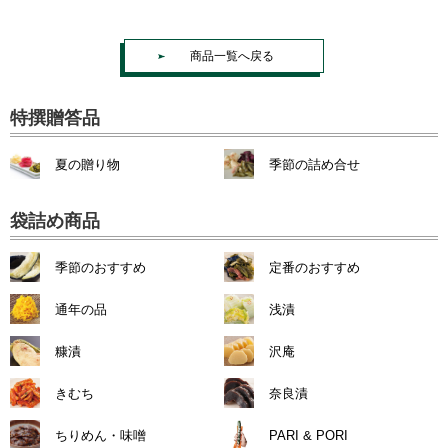
商品一覧へ戻る
特撰贈答品
夏の贈り物
季節の詰め合せ
袋詰め商品
季節のおすすめ
定番のおすすめ
通年の品
浅漬
糠漬
沢庵
きむち
奈良漬
ちりめん・味噌
PARI & PORI