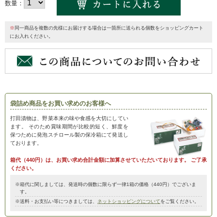
数量：
※
同一商品を複数の先様にお届けする場合は一箇所に送られる個数をショッピングカート
にお入れください。
袋詰め商品をお買い求めのお客様へ
打田漬物は、野菜本来の味や食感を大切にしてい
ます。
そのため賞味期間が比較的短く、鮮度を
保つために発泡スチロール製の保冷箱にて発送し
ております。
箱代（440円）は、お買い求め合計金額に加算させていただいております。
ご了承
ください。
※箱代に関しましては、発送時の個数に限らず一律1箱の価格（440円）でございま
す。
※送料・お支払い等につきましては、
ネットショッピングについて
をご覧ください。