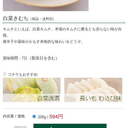
白菜きむち
（税込・送料別）
キムチといえば、白菜キムチ。
本場のキムチに勝るとも劣らない
味が自
慢。
唐辛子や薬味がかもす本格的な味わいをどうぞ。
間
（製造日を含む）
賞味期
：7日
▽ コチラもおすすめ
594円
内容量 / 価格
200g /