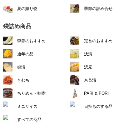
夏の贈り物
季節の詰め合せ
袋詰め商品
季節のおすすめ
定番のおすすめ
通年の品
浅漬
糠漬
沢庵
きむち
奈良漬
ちりめん・味噌
PARI & PORI
ミニサイズ
日持ちのする品
すべての商品