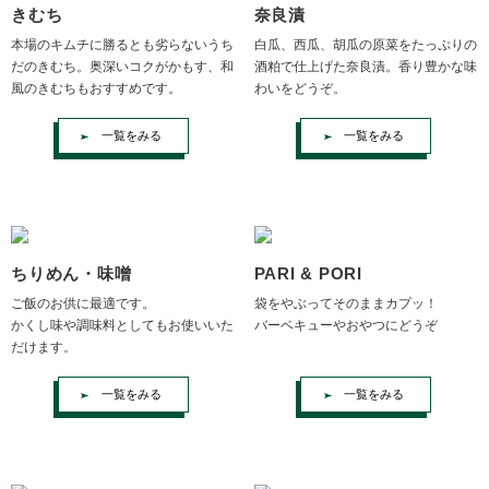
きむち
奈良漬
本場のキムチに勝るとも劣らないうち
白瓜、西瓜、胡瓜の原菜をたっぷりの
だのきむち。奥深いコクがかもす、和
酒粕で仕上げた奈良漬。香り豊かな味
風のきむちもおすすめです。
わいをどうぞ。
一覧をみる
一覧をみる
ちりめん・味噌
PARI & PORI
ご飯のお供に最適です。
袋をやぶってそのままカプッ！
かくし味や調味料としてもお使いいた
バーベキューやおやつにどうぞ
だけます。
一覧をみる
一覧をみる