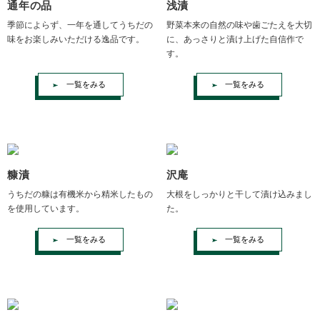
通年の品
浅漬
季節によらず、一年を通してうちだの
野菜本来の自然の味や歯ごたえを大切
味をお楽しみいただける逸品です。
に、あっさりと漬け上げた自信作で
す。
一覧をみる
一覧をみる
糠漬
沢庵
うちだの糠は有機米から精米したもの
大根をしっかりと干して漬け込みまし
を使用しています。
た。
一覧をみる
一覧をみる