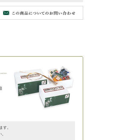
箱
ます。
い。