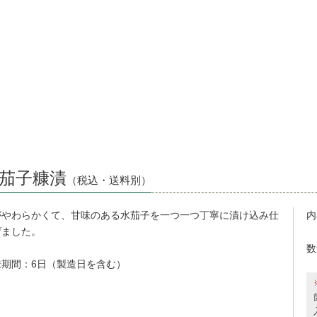
茄子糠漬
（税込・送料別）
がやわらかくて、甘味のある水茄子を一つ一つ丁寧に漬け込み仕
内
げました。
数
味期
間
：6日
（製造日を含む）