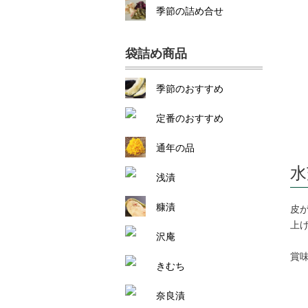
季節の詰め合せ
袋詰め商品
季節のおすすめ
定番のおすすめ
通年の品
水
浅漬
糠漬
皮
上
沢庵
賞
きむち
奈良漬