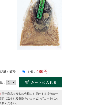
486円
容量 / 価格
１個 /
量：
※
同一商品を複数の先様にお届けする場合は一
箇所に送られる個数をショッピングカートにお
入れください。