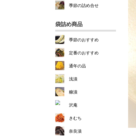
季節の詰め合せ
袋詰め商品
季節のおすすめ
定番のおすすめ
通年の品
浅漬
糠漬
沢庵
きむち
奈良漬