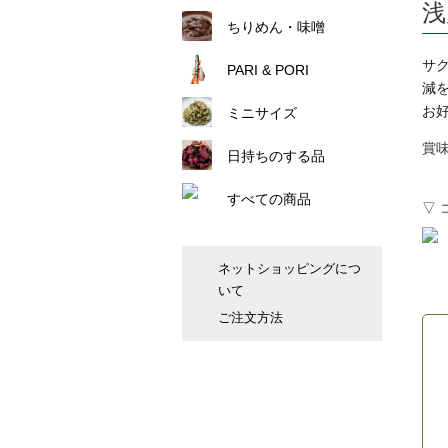
浅
ちりめん・味噌
サ
PARI & PORI
減
お
ミニサイズ
賞
日持ちのする品
すべての商品
▽ 
ネットショッピングにつ
いて
ご注文方法