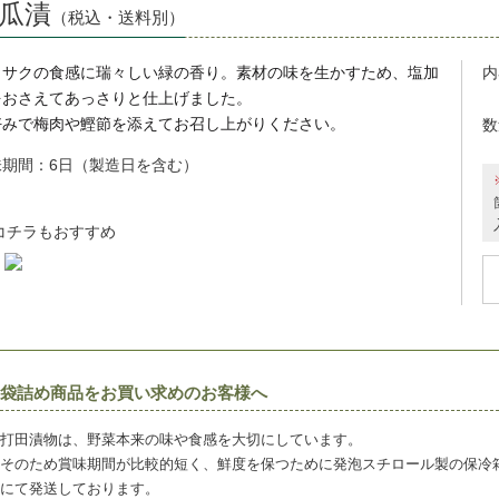
瓜漬
（税込・送料別）
クサクの食感に瑞々しい緑の香り。
素材の味を生かすため、塩加
内
をおさえてあっさりと仕上げました。
好みで梅肉や鰹節を添えてお召し上がりください。
数
味期
間
：6日
（製造日を含む）
コチラもおすすめ
袋詰め商品をお買い求めのお客様へ
打田漬物は、野菜本来の味や食感を大切にしています。
そのため賞味期間が比較的短く、鮮度を保つために発泡スチロール製の保冷
にて発送しております。