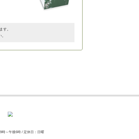
ます。
い。
時～午後6時 / 定休日：日曜