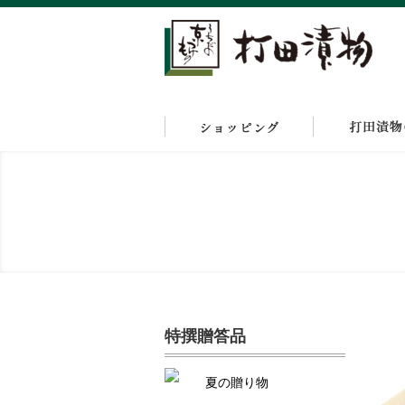
特撰贈答品
夏の贈り物