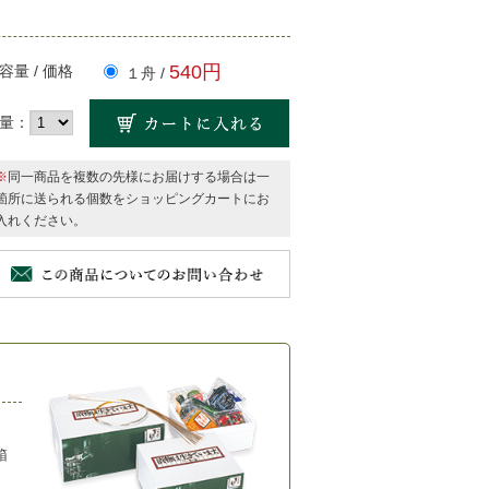
540円
容量 / 価格
１舟 /
量：
※
同一商品を複数の先様にお届けする場合は一
箇所に送られる個数をショッピングカートにお
入れください。
箱