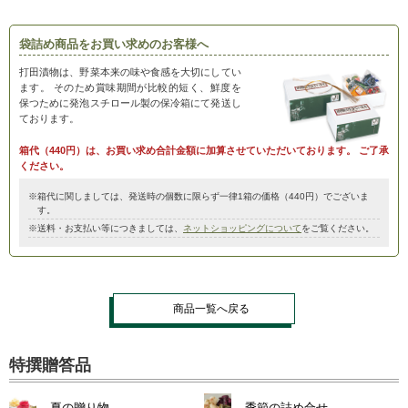
袋詰め商品をお買い求めのお客様へ
打田漬物は、野菜本来の味や食感を大切にしてい
ます。
そのため賞味期間が比較的短く、鮮度を
保つために発泡スチロール製の保冷箱にて発送し
ております。
箱代（440円）は、お買い求め合計金額に加算させていただいております。
ご了承
ください。
※箱代に関しましては、発送時の個数に限らず一律1箱の価格（440円）でございま
す。
※送料・お支払い等につきましては、
ネットショッピングについて
をご覧ください。
商品一覧へ戻る
特撰贈答品
夏の贈り物
季節の詰め合せ