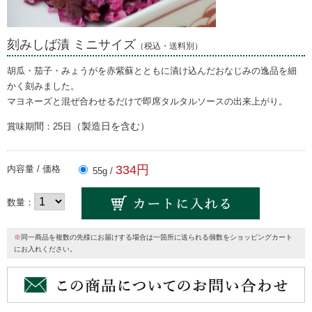
刻みしば漬 ミニサイズ
（税込・送料別）
胡瓜・茄子・みょうがを赤紫蘇とともに漬け込んだおなじみの逸品を細
かく刻みました。
マヨネーズと混ぜ合わせるだけで即席タルタルソースの出来上がり。
間
（製造日を含む）
賞味期
：25日
334円
内容量 / 価格
55g /
数量：
※
同一商品を複数の先様にお届けする場合は一箇所に送られる個数をショッピングカート
にお入れください。