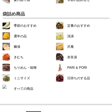
袋詰め商品
季節のおすすめ
定番のおすすめ
通年の品
浅漬
糠漬
沢庵
きむち
奈良漬
ちりめん・味噌
PARI & PORI
ミニサイズ
日持ちのする品
すべての商品