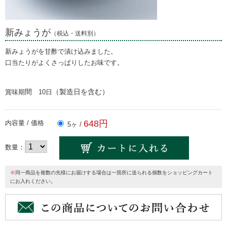
新みょうが
（税込・送料別）
新みょうがを甘酢で漬け込みました。
口当たりがよくさっぱりしたお味です。
間
（製造日を含む）
賞味期
10日
648円
内容量 / 価格
5ヶ /
数量：
※
同一商品を複数の先様にお届けする場合は一箇所に送られる個数をショッピングカート
にお入れください。