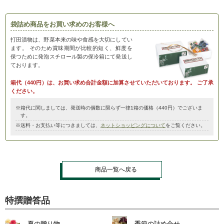
袋詰め商品をお買い求めのお客様へ
打田漬物は、野菜本来の味や食感を大切にしてい
ます。
そのため賞味期間が比較的短く、鮮度を
保つために発泡スチロール製の保冷箱にて発送し
ております。
箱代（440円）は、お買い求め合計金額に加算させていただいております。
ご了承
ください。
※箱代に関しましては、発送時の個数に限らず一律1箱の価格（440円）でございま
す。
※送料・お支払い等につきましては、
ネットショッピングについて
をご覧ください。
商品一覧へ戻る
特撰贈答品
夏の贈り物
季節の詰め合せ