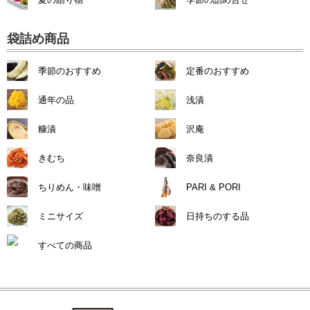
袋詰め商品
季節のおすすめ
定番のおすすめ
通年の品
浅漬
糠漬
沢庵
きむち
奈良漬
ちりめん・味噌
PARI & PORI
ミニサイズ
日持ちのする品
すべての商品